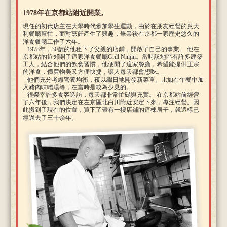
1978年在京都站附近開業。
現任的初代店主在大學時代參加學生運動，由於在朋友經營的意大
利餐廳幫忙，而對烹飪產生了興趣，畢業後在京都一家歷史悠久的
洋食餐廳工作了六年。
1978年，30歲的他租下了父親的店鋪，開啟了自己的事業。 他在
京都站的近郊開了這家洋食餐廳Grill Ninjin。當時該地區有許多建築
工人，結合他們的飲食習慣，他便開了這家餐廳，希望能提供正宗
的洋食，價廉物美又方便快捷，讓人每天都會想吃。
他們充分考慮營養均衡，夜以繼日地開發新菜單。比如在午餐中加
入豬肉味噌湯等，在當時是較為少見的。
很榮幸許多食客造訪，每天都非常忙碌與充實。 在京都站前經營
了六年後，我們決定在左京區北白川附近安定下來，專注經營。因
此搬到了現在的位置，買下了帶有一樓店鋪的這棟房子，就這樣已
經過去了三十余年。