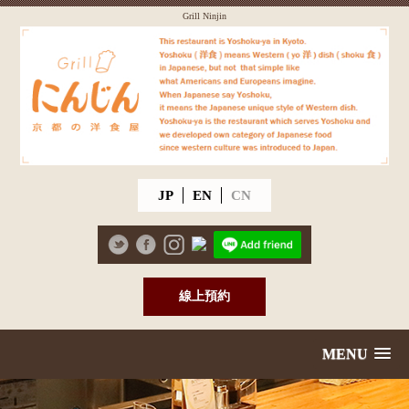
Grill Ninjin
JP
EN
CN
線上預約
MENU