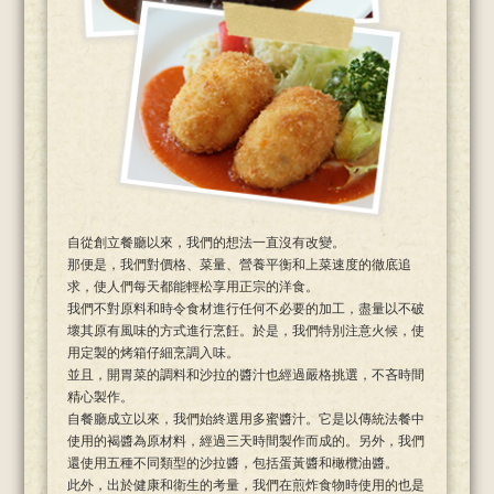
自從創立餐廳以來，我們的想法一直沒有改變。
那便是，我們對價格、菜量、營養平衡和上菜速度的徹底追
求，使人們每天都能輕松享用正宗的洋食。
我們不對原料和時令食材進行任何不必要的加工，盡量以不破
壞其原有風味的方式進行烹飪。於是，我們特別注意火候，使
用定製的烤箱仔細烹調入味。
並且，開胃菜的調料和沙拉的醬汁也經過嚴格挑選，不吝時間
精心製作。
自餐廳成立以來，我們始終選用多蜜醬汁。它是以傳統法餐中
使用的褐醬為原材料，經過三天時間製作而成的。另外，我們
還使用五種不同類型的沙拉醬，包括蛋黃醬和橄欖油醬。
此外，出於健康和衛生的考量，我們在煎炸食物時使用的也是